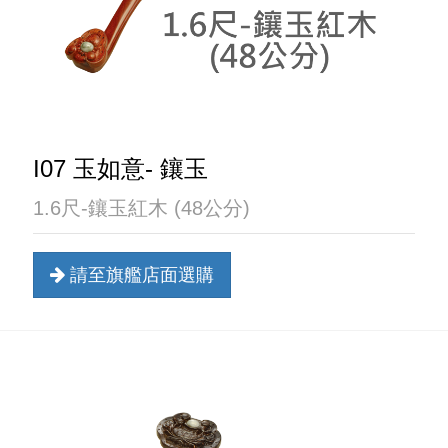
I07 玉如意- 鑲玉
1.6尺-鑲玉紅木 (48公分)
請至旗艦店面選購