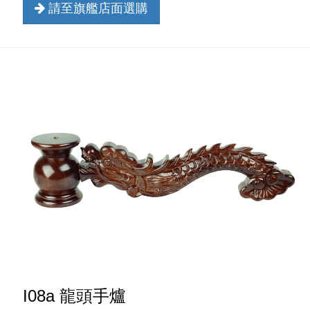
請至旗艦店面選購
I08a 龍頭手爐