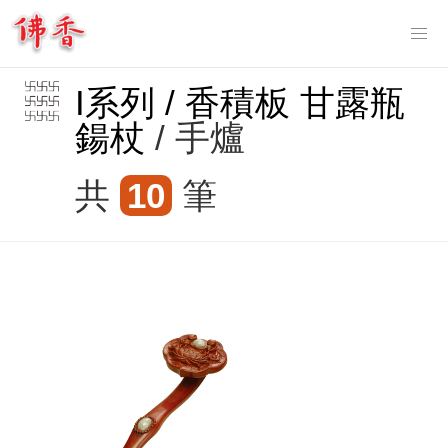
Tog
nav
I系列 / 香積板 甘露瓶
鍚杖
/ 手爐
共
10
筆