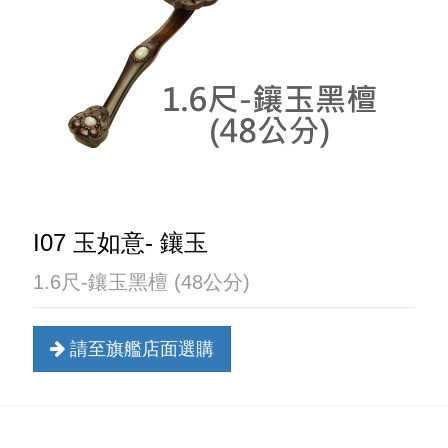
I07 玉如意- 鑲玉
1.6尺-鑲玉黑檀 (48公分)
請至旗艦店面選購