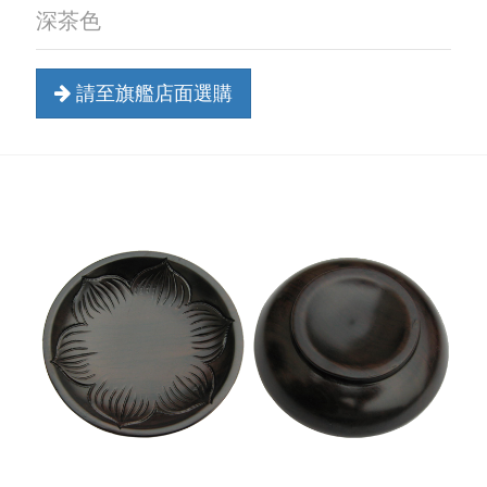
深茶色
請至旗艦店面選購