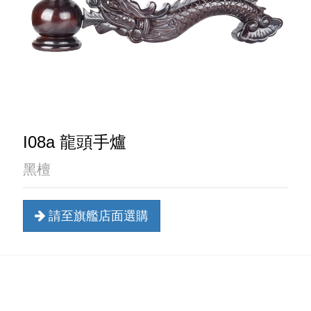
I08a 龍頭手爐
黑檀
請至旗艦店面選購