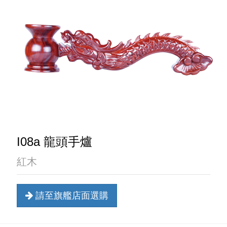
I08a 龍頭手爐
紅木
請至旗艦店面選購