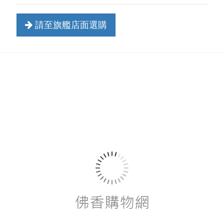
請至旗艦店面選購