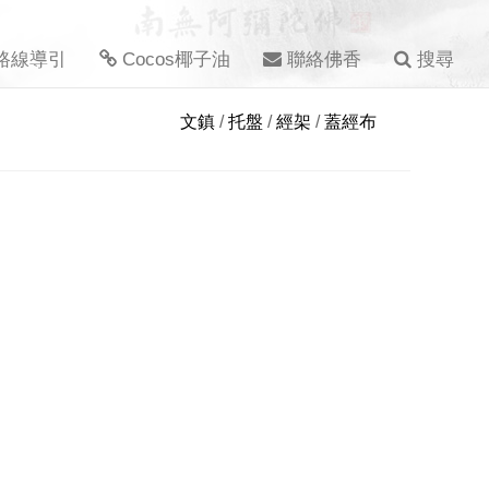
路線導引
Cocos椰子油
聯絡佛香
搜尋
文鎮
/
托盤
/
經架
/
蓋經布