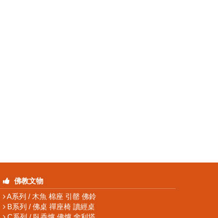
佛教文物
A系列 / 木魚 棉座 引罄 佛鈴
B系列 / 佛桌 禪座椅 讀經桌
C系列 / 臥香爐 佛爐 舍利塔