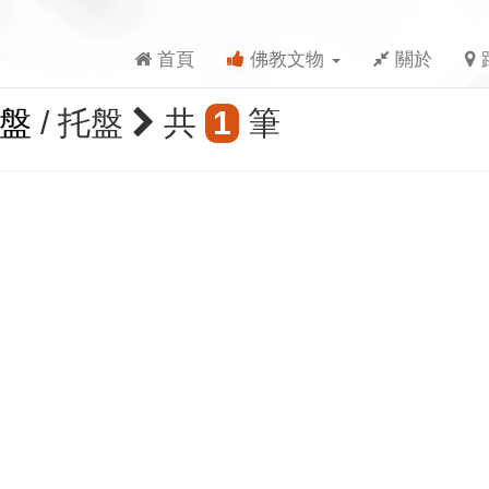
首頁
佛教文物
關於
托盤
/ 托盤
共
1
筆