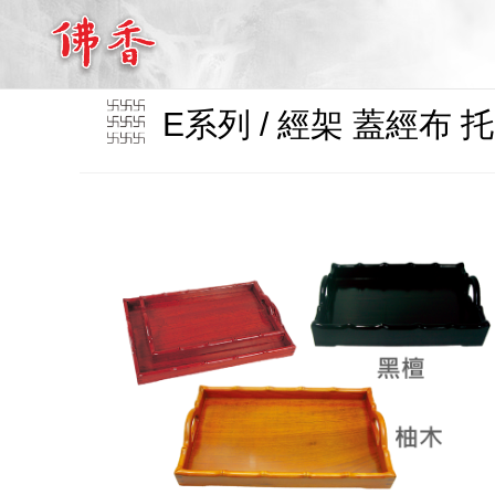
E系列 / 經架 蓋經布 