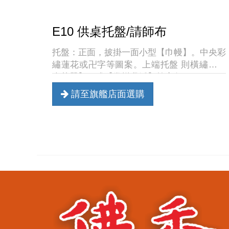
E10 供桌托盤/請師布
托盤：正面，披掛一面小型【巾幔】。中央彩
繡蓮花或卍字等圖案。上端托盤 則橫繡【香
光莊嚴】、或【常樂我淨】等字句。
請至旗艦店面選購