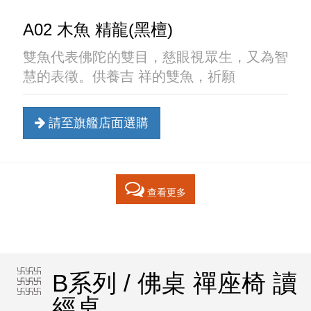
A02 木魚 精龍(黑檀)
雙魚代表佛陀的雙目，慈眼視眾生，又為智
慧的表徵。供養吉 祥的雙魚，祈願
請至旗艦店面選購
查看更多
B系列 / 佛桌 禪座椅 讀
經桌