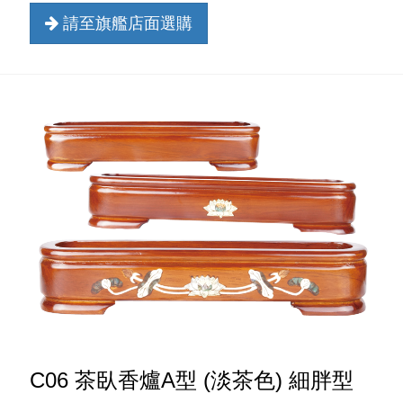
請至旗艦店面選購
C06 茶臥香爐A型 (淡茶色) 細胖型