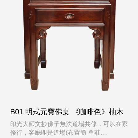
B01 明式元寶佛桌 《咖啡色》柚木
印光大師文抄佛子無法道場共修，可以在家
修行，客廳即是道場(布置簡 單莊....