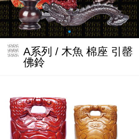
A系列 / 木魚 棉座 引罄
佛鈴