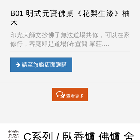
B01 明式元寶佛桌《花梨生漆》柚
木
印光大師文抄佛子無法道場共修，可以在家
修行，客廳即是道場(布置簡 單莊....
請至旗艦店面選購
查看更多
C系列 / 臥香爐 佛爐 舍