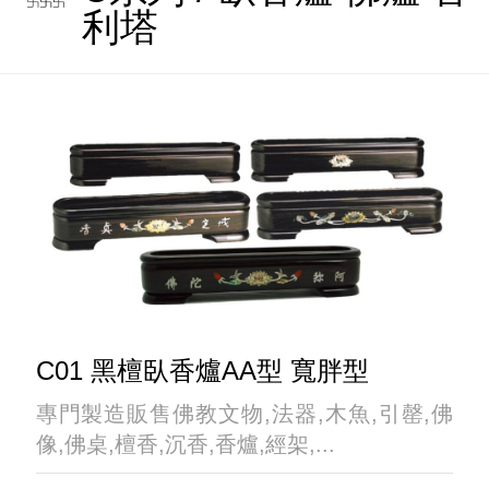
利塔
C01 黑檀臥香爐AA型 寬胖型
專門製造販售佛教文物,法器,木魚,引罄,佛
像,佛桌,檀香,沉香,香爐,經架,...