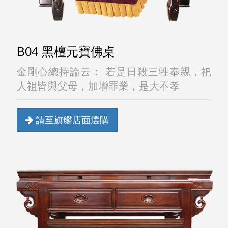
B04 黑檀元寶佛桌
金剛心總持論云： 若是日殺三牲奉親，祀
人祖皆與父母，加增罪業，是大不孝
請至旗艦店面選購