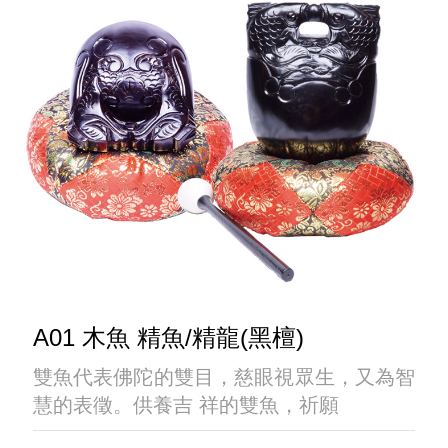
A01 木魚 精魚/精龍(黑檀)
雙魚代表佛陀的雙目，慈眼視眾生，又為智
慧的表徵。供養吉 祥的雙魚，祈願