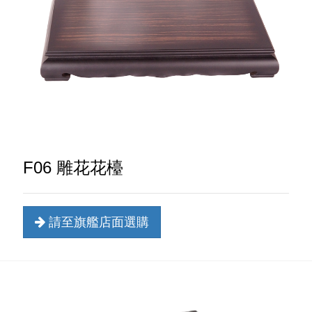
F06 雕花花檯
請至旗艦店面選購