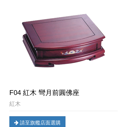
F04 紅木 彎月前圓佛座
紅木
請至旗艦店面選購