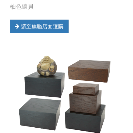
柚色鑲貝
請至旗艦店面選購