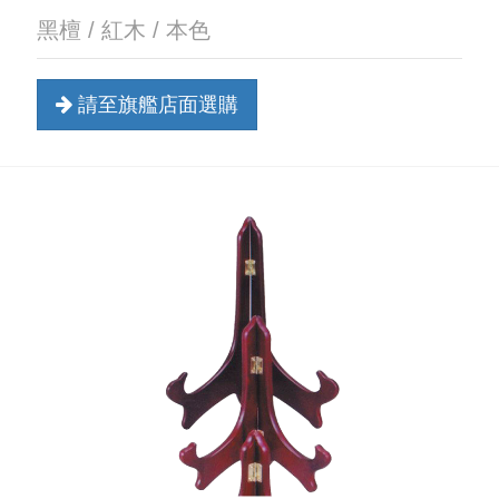
黑檀 / 紅木 / 本色
請至旗艦店面選購