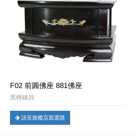
F02 前圓佛座 881佛座
黑檀鑲貝
請至旗艦店面選購