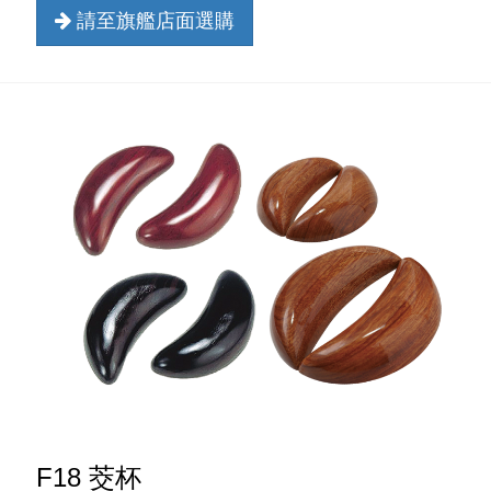
請至旗艦店面選購
F18 茭杯