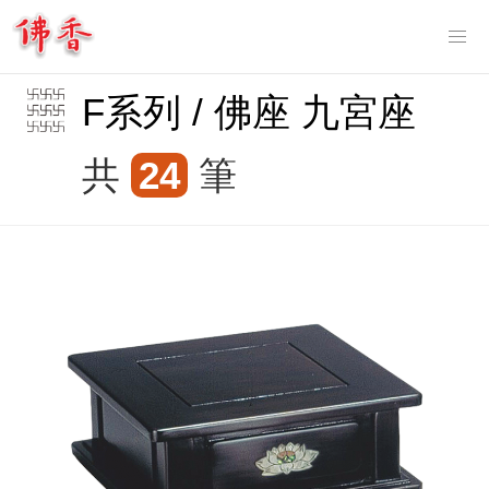
Tog
nav
F系列 / 佛座 九宮座
共
24
筆