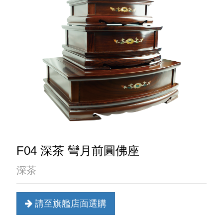
F04 深茶 彎月前圓佛座
深茶
請至旗艦店面選購