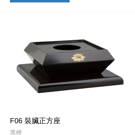
F06 裝臟正方座
黑檀