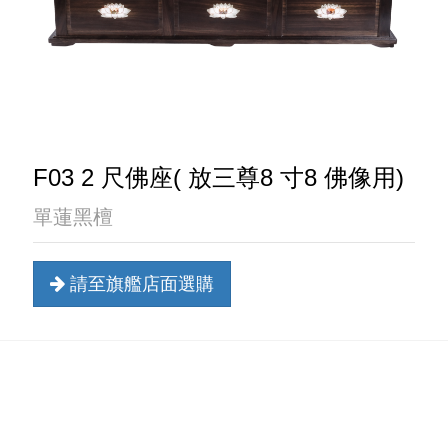
F03 2 尺佛座( 放三尊8 寸8 佛像用)
單蓮黑檀
請至旗艦店面選購