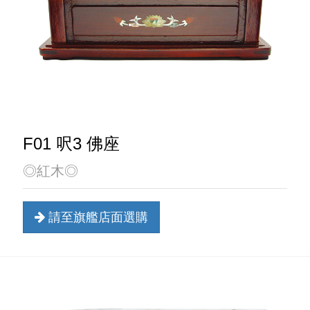
F01 呎3 佛座
◎紅木◎
請至旗艦店面選購