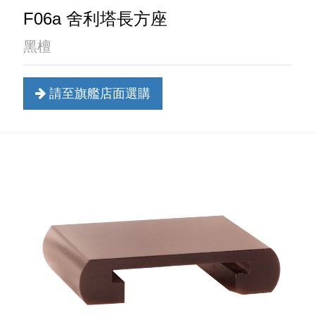
F06a 舍利塔長方座
黑檀
請至旗艦店面選購