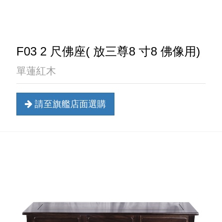
F03 2 尺佛座( 放三尊8 寸8 佛像用)
單蓮紅木
請至旗艦店面選購