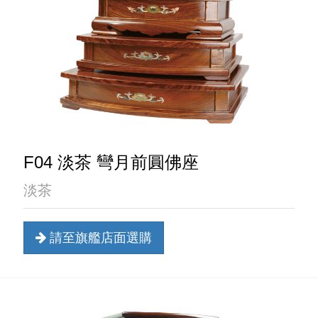
F04 淡茶 彎月前圓佛座
淡茶
請至旗艦店面選購