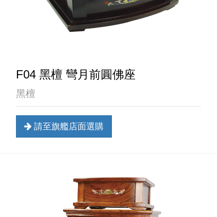
F04 黑檀 彎月前圓佛座
黑檀
請至旗艦店面選購