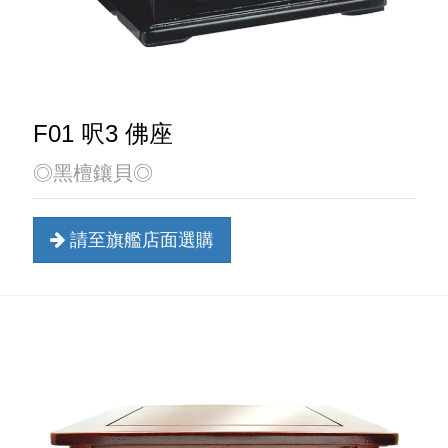
F01 呎3 佛座
◎黑檀鑲貝◎
請至旗艦店面選購