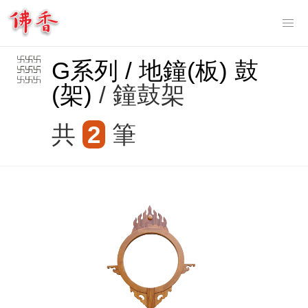
Tog
nav
G系列 / 地鐘(板) 鼓
(架)
/ 鐘鼓架
共
2
筆