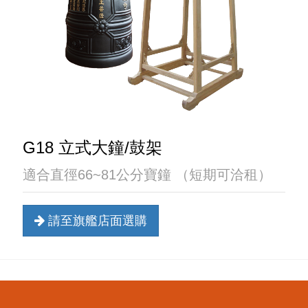
G18 立式大鐘/鼓架
適合直徑66~81公分寶鐘 （短期可洽租）
請至旗艦店面選購