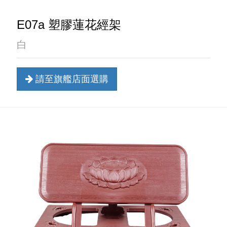
E07a 塑膠蓮花經架
白
請至旗艦店面選購