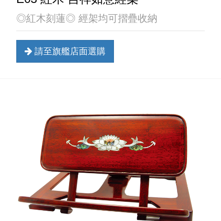
◎紅木刻蓮◎ 經架均可摺疊收納
請至旗艦店面選購