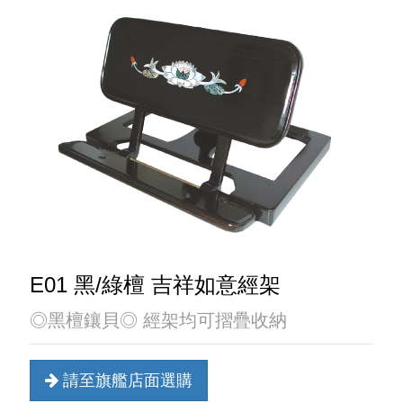
E01 黑/綠檀 吉祥如意經架
◎黑檀鑲貝◎ 經架均可摺疊收納
請至旗艦店面選購