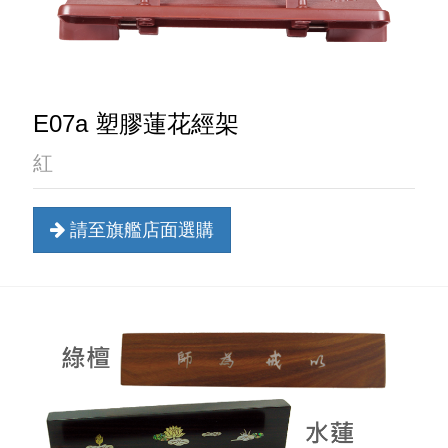
E07a 塑膠蓮花經架
紅
請至旗艦店面選購