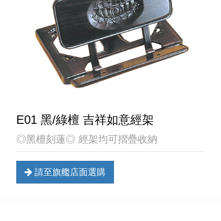
E01 黑/綠檀 吉祥如意經架
◎黑檀刻蓮◎ 經架均可摺疊收納
請至旗艦店面選購