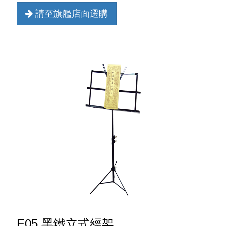
請至旗艦店面選購
E05 黑鐵立式經架