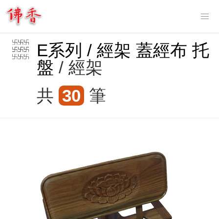
Tog
nav
E系列 / 經架 蓋經布 托
盤
/ 經架
共
30
筆