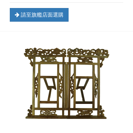
請至旗艦店面選購