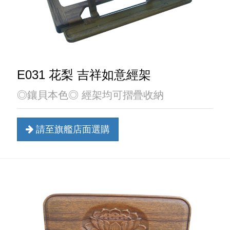
E031 花梨 吉祥如意經架
◎鑲貝本色◎ 經架均可摺疊收納
請至旗艦店面選購