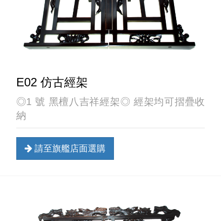
E02 仿古經架
◎1 號 黑檀八吉祥經架◎ 經架均可摺疊收
納
請至旗艦店面選購