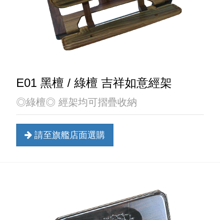
E01 黑檀 / 綠檀 吉祥如意經架
◎綠檀◎ 經架均可摺疊收納
請至旗艦店面選購