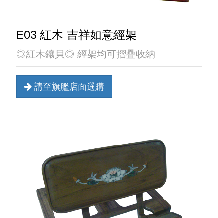
E03 紅木 吉祥如意經架
◎紅木鑲貝◎ 經架均可摺疊收納
請至旗艦店面選購