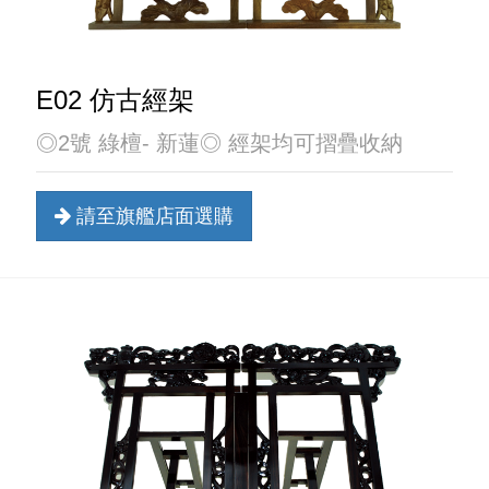
E02 仿古經架
◎2號 綠檀- 新蓮◎ 經架均可摺疊收納
請至旗艦店面選購