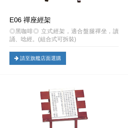
E06 禪座經架
◎黑咖啡◎ 立式經架，適合盤腿禪坐，讀
誦、唸經。(組合式可拆裝)
請至旗艦店面選購