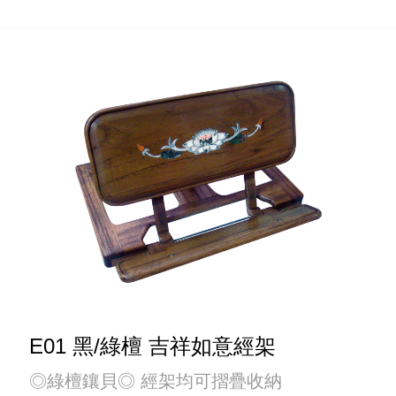
E01 黑/綠檀 吉祥如意經架
◎綠檀鑲貝◎ 經架均可摺疊收納