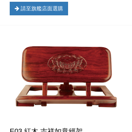
請至旗艦店面選購
E03 紅木 吉祥如意經架