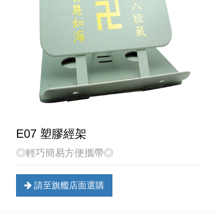
E07 塑膠經架
◎輕巧簡易方便攜帶◎
請至旗艦店面選購