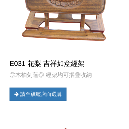
E031 花梨 吉祥如意經架
◎木柚刻蓮◎ 經架均可摺疊收納
請至旗艦店面選購