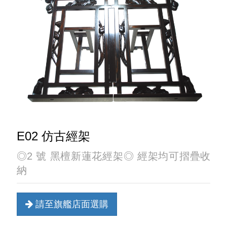
E02 仿古經架
◎2 號 黑檀新蓮花經架◎ 經架均可摺疊收
納
請至旗艦店面選購