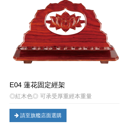
E04 蓮花固定經架
◎紅木色◎ 可承受厚重經本重量
請至旗艦店面選購