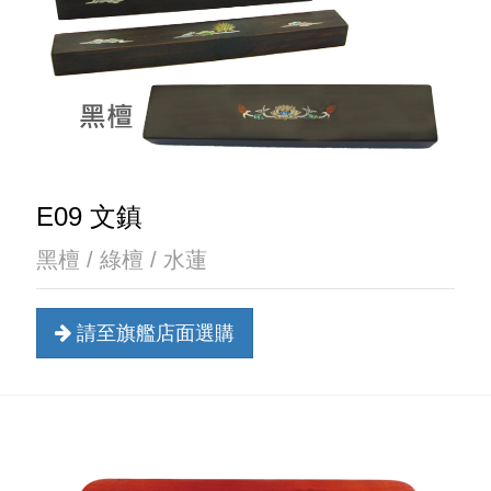
E09 文鎮
黑檀 / 綠檀 / 水蓮
請至旗艦店面選購