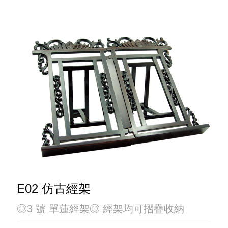
E02 仿古經架
◎3 號 單蓮經架◎ 經架均可摺疊收納