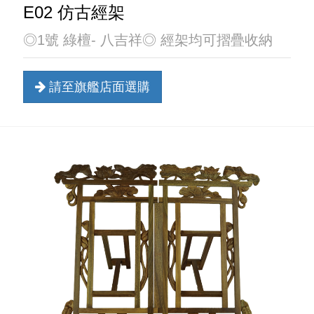
E02 仿古經架
◎1號 綠檀- 八吉祥◎ 經架均可摺疊收納
請至旗艦店面選購