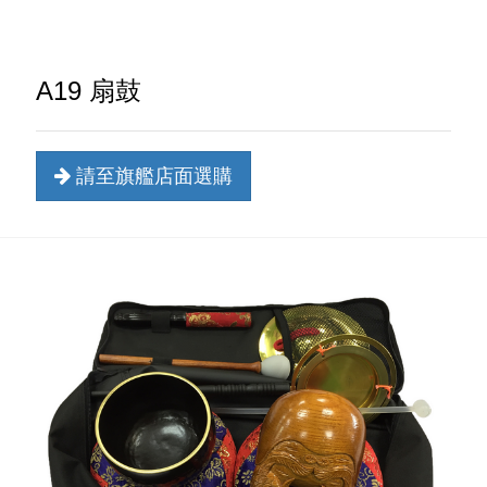
A19 扇鼓
請至旗艦店面選購