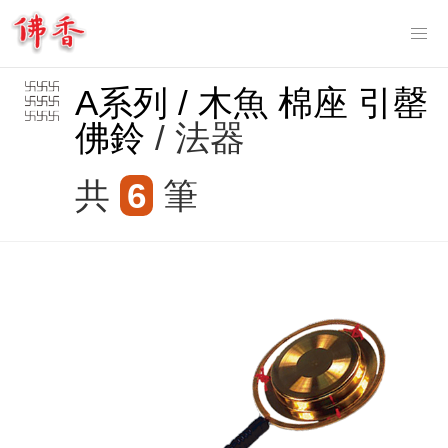
Tog
nav
A系列 / 木魚 棉座 引罄
佛鈴
/ 法器
共
6
筆