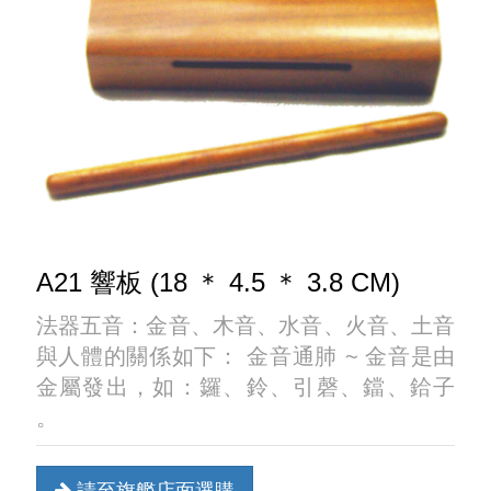
A21 響板 (18 ＊ 4.5 ＊ 3.8 CM)
法器五音：金音、木音、水音、火音、土音
與人體的關係如下： 金音通肺 ~ 金音是由
金屬發出，如：鑼、鈴、引磬、鐺、鉿子
。
請至旗艦店面選購