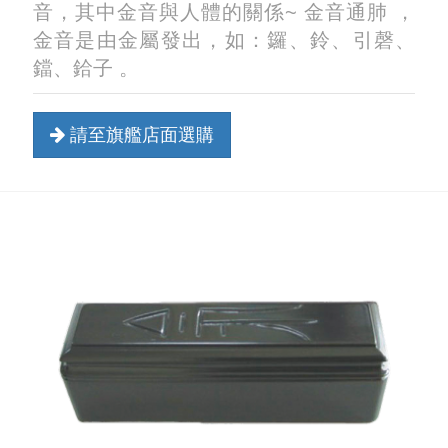
音，其中金音與人體的關係~ 金音通肺 ，
金音是由金屬發出，如：鑼、鈴、引磬、
鐺、鉿子 。
請至旗艦店面選購