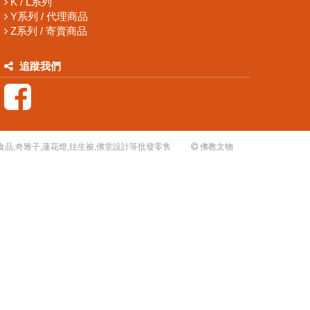
K / L系列
Y系列 / 代理商品
Z系列 / 寄賣商品
追蹤我們
生食品,奇雅子,蓮花燈,往生被,佛堂設計等批發零售
佛教文物