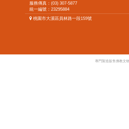
服務傳真：(03) 307-5877
統一編號：23295884
桃園市大溪區員林路一段159號
專門製造販售佛教文物,