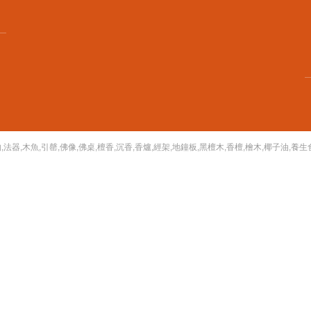
法器,木魚,引罄,佛像,佛桌,檀香,沉香,香爐,經架,地鐘板,黑檀木,香檀,檜木,椰子油,養