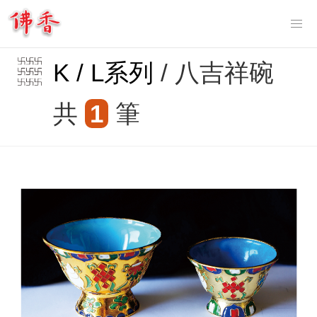
Tog
nav
K / L系列
/ 八吉祥碗
共
1
筆