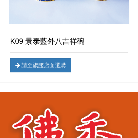
K09 景泰藍外八吉祥碗
請至旗艦店面選購