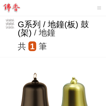
Tog
nav
G系列 / 地鐘(板) 鼓
(架)
/ 地鐘
共
1
筆