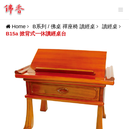
Tog
nav
Home
B系列 / 佛桌 禪座椅 讀經桌
讀經桌
B15a 掀背式一休讀經桌台