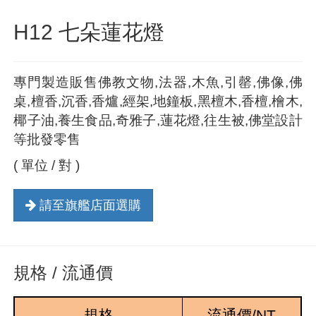
H12 七朵蓮花燈
專門製造販售佛教文物,法器,木魚,引罄,佛像,佛
桌,檀香,沉香,香爐,經架,地鐘板,黑檀木,香檀,檜木,
椰子油,養生食品,奇雅子,蓮花燈,往生被,佛堂設計
等批發零售
( 單位 / 對 )
請至旗艦店面選購
規格 / 流通價
規格
流通價/NT