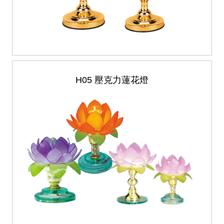
H05 壓克力蓮花燈