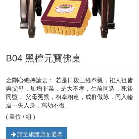
B04 黑檀元寶佛桌
金剛心總持論云： 若是日殺三牲奉親，祀人祖皆
與父母，加增罪業，是大不孝，生前同造，死後
同墮， 父母冤親，相牽相連，成群做隊，同入輪
迴一失人身，萬劫不復.。
( 單位 / 組 )
請至旗艦店面選購