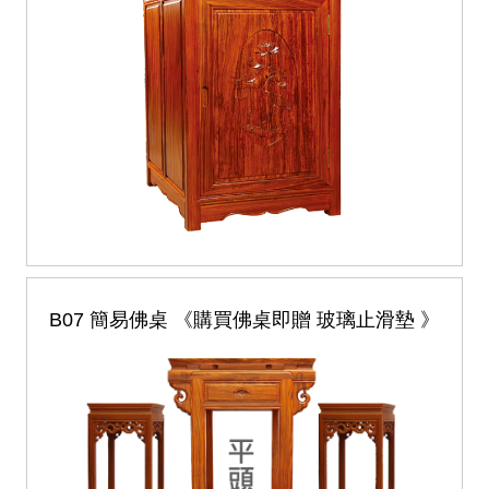
B07 簡易佛桌 《購買佛桌即贈 玻璃止滑墊 》